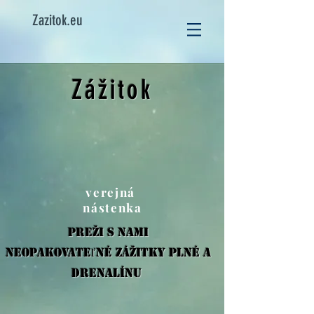
Zazitok.eu
Zážitok
verejná
nástenka
Preži s nami
neopakovateľné zážitky plné a
drenalínu