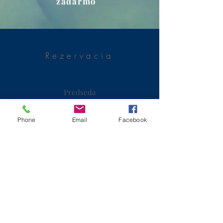
zadarmo
Rezervacia
Predseda
skvouk@gmail.com
+421 9
Phone
Email
Facebook
Podpredseda
skvouk@gmail.com
© 2023 by Beyond Earth. Proudly
created with
Wix.com